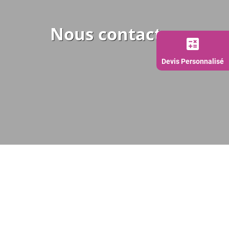
Nous contacter
calculate
Devis Personnalisé